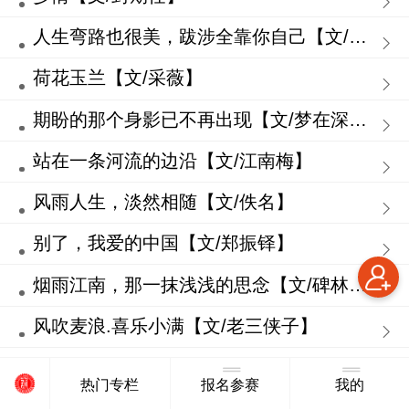
人生弯路也很美，跋涉全靠你自己【文/石川河】
荷花玉兰【文/采薇】
期盼的那个身影已不再出现【文/梦在深巷】
站在一条河流的边沿【文/江南梅】
风雨人生，淡然相随【文/佚名】
别了，我爱的中国【文/郑振铎】
烟雨江南，那一抹浅浅的思念【文/碑林路人】
风吹麦浪.喜乐小满【文/老三侠子】
绿【文/宋鹏翔】
热门专栏
报名参赛
我的
把父亲种到地里【文/雪曼】